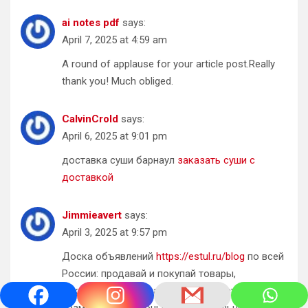
ai notes pdf
says:
April 7, 2025 at 4:59 am
A round of applause for your article post.Really
thank you! Much obliged.
CalvinCrold
says:
April 6, 2025 at 9:01 pm
доставка суши барнаул
заказать суши с
доставкой
Jimmieavert
says:
April 3, 2025 at 9:57 pm
Доска объявлений
https://estul.ru/blog
по всей
России: продавай и покупай товары,
заказывай и предлагай услуги. Быстрое