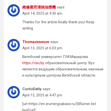
維修惠而浦抽油煙機
says:
April 14, 2025 at 4:30 am
Thanks for the article.Really thank you! Keep
writing.
Thomasimmom
says:
April 13, 2025 at 6:03 pm
Витебский университет П.М.Машерова
https://vsu.by
образовательный центр. Вуз
является ведущим образовательным, научным
и культурным центром Витебской области.
CurtisDatly
says:
April 13, 2025 at 4:47 pm
[url=https://en.xrumergsabase.ru/]XRumer list
buy[/url]