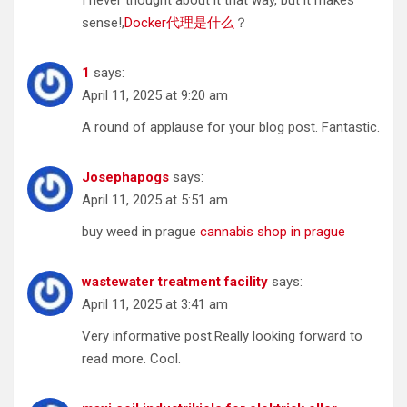
I never thought about it that way, but it makes
sense!,
Docker代理是什么
？
1
says:
April 11, 2025 at 9:20 am
A round of applause for your blog post. Fantastic.
Josephapogs
says:
April 11, 2025 at 5:51 am
buy weed in prague
cannabis shop in prague
wastewater treatment facility
says:
April 11, 2025 at 3:41 am
Very informative post.Really looking forward to
read more. Cool.