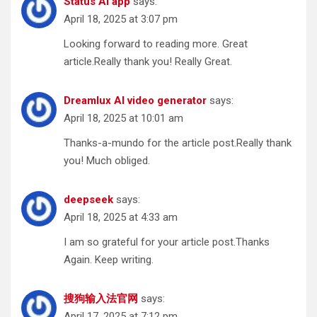
Status AI app
says:
April 18, 2025 at 3:07 pm
Looking forward to reading more. Great
article.Really thank you! Really Great.
Dreamlux AI video generator
says:
April 18, 2025 at 10:01 am
Thanks-a-mundo for the article post.Really thank
you! Much obliged.
deepseek
says:
April 18, 2025 at 4:33 am
I am so grateful for your article post.Thanks
Again. Keep writing.
搜狗输入法官网
says:
April 17, 2025 at 7:12 pm