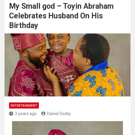
My Small god – Toyin Abraham
Celebrates Husband On His
Birthday
ENTERTAINMENT
3 years ago
Daniel Sodiq