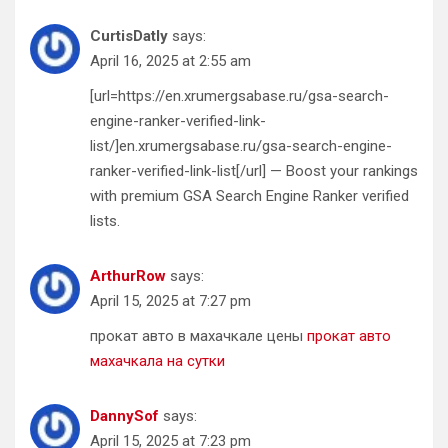
CurtisDatly
says:
April 16, 2025 at 2:55 am
[url=https://en.xrumergsabase.ru/gsa-search-
engine-ranker-verified-link-
list/]en.xrumergsabase.ru/gsa-search-engine-
ranker-verified-link-list[/url] — Boost your rankings
with premium GSA Search Engine Ranker verified
lists.
ArthurRow
says:
April 15, 2025 at 7:27 pm
прокат авто в махачкале цены
прокат авто
махачкала на сутки
DannySof
says:
April 15, 2025 at 7:23 pm