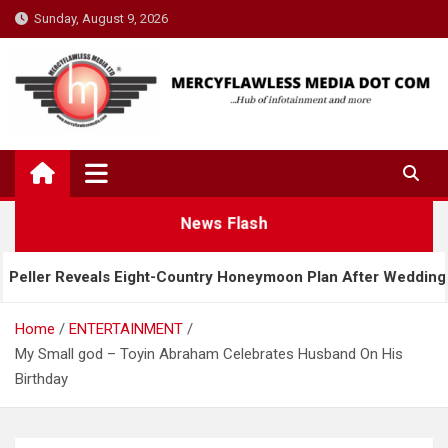
Skip
Sunday, August 9, 2026
to
content
News Flash
als Eight-Country Honeymoon Plan After Wedding
Home
ENTERTAINMENT
My Small god – Toyin Abraham Celebrates Husband On His
Birthday