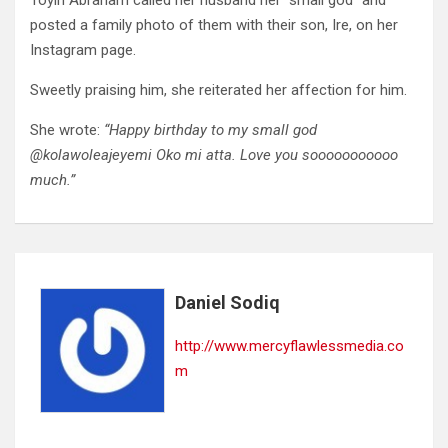
Toyin Abraham called her husband her “small god” and
posted a family photo of them with their son, Ire, on her
Instagram page.
Sweetly praising him, she reiterated her affection for him.
She wrote:
“Happy birthday to my small god
@kolawoleajeyemi Oko mi atta. Love you sooooooooooo
much.”
Daniel Sodiq
http://www.mercyflawlessmedia.co
m