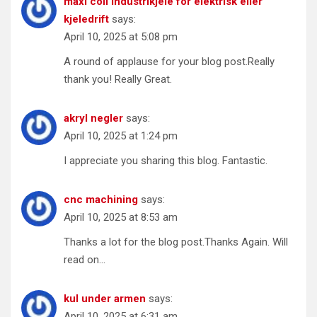
maxi coil industrikjele for elektrisk eller
kjeledrift
says:
April 10, 2025 at 5:08 pm
A round of applause for your blog post.Really
thank you! Really Great.
akryl negler
says:
April 10, 2025 at 1:24 pm
I appreciate you sharing this blog. Fantastic.
cnc machining
says:
April 10, 2025 at 8:53 am
Thanks a lot for the blog post.Thanks Again. Will
read on…
kul under armen
says:
April 10, 2025 at 6:31 am