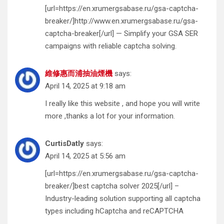
[url=https://en.xrumergsabase.ru/gsa-captcha-
breaker/]http://www.en.xrumergsabase.ru/gsa-
captcha-breaker[/url] — Simplify your GSA SER
campaigns with reliable captcha solving.
維修惠而浦抽油煙機
says:
April 14, 2025 at 9:18 am
I really like this website , and hope you will write
more ,thanks a lot for your information.
CurtisDatly
says:
April 14, 2025 at 5:56 am
[url=https://en.xrumergsabase.ru/gsa-captcha-
breaker/]best captcha solver 2025[/url] –
Industry-leading solution supporting all captcha
types including hCaptcha and reCAPTCHA