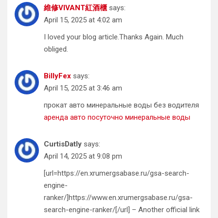
維修VIVANT紅酒櫃
says:
April 15, 2025 at 4:02 am
I loved your blog article.Thanks Again. Much
obliged.
BillyFex
says:
April 15, 2025 at 3:46 am
прокат авто минеральные воды без водителя
аренда авто посуточно минеральные воды
CurtisDatly
says:
April 14, 2025 at 9:08 pm
[url=https://en.xrumergsabase.ru/gsa-search-
engine-
ranker/]https://www.en.xrumergsabase.ru/gsa-
search-engine-ranker/[/url] – Another official link