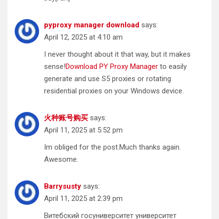
pyproxy manager download
says:
April 12, 2025 at 4:10 am
I never thought about it that way, but it makes
sense!
Download PY Proxy Manager
to easily
generate and use S5 proxies or rotating
residential proxies on your Windows device.
火种账号购买
says:
April 11, 2025 at 5:52 pm
Im obliged for the post.Much thanks again.
Awesome.
Barrysusty
says:
April 11, 2025 at 2:39 pm
Витебский госуниверситет университет