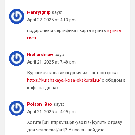
HenryIgnip
says:
April 22, 2025 at 4:13 pm
подарочный сертификат карта купить
купить
гифт
Richardmaw
says:
April 21, 2025 at 7:48 pm
Куршская коса экскурсия из Светлогорска
https://kurshskaya-kosa-ekskursii.ru/
с обедом в
кафе на дюнах
Poison_Bex
says:
April 21, 2025 at 4:09 pm
Хотите [url=https://kupit-yad.biz/]купить отраву
для человека[/url]? У нас вы найдете